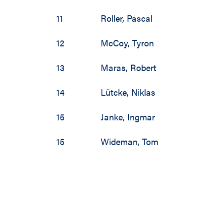
11
Roller
,
Pascal
12
McCoy
,
Tyron
13
Maras
,
Robert
14
Lütcke
,
Niklas
15
Janke
,
Ingmar
15
Wideman
,
Tom