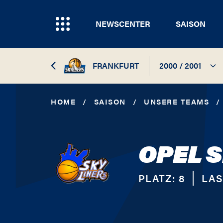
NEWSCENTER
SAISON
FRANKFURT
2000 / 2001
2026 / 2027
HOME
/
SAISON
/
UNSERE TEAMS
/
2025 / 2026
OPEL 
2024 / 2025
2022 / 2023
PLATZ:
8
LAS
2021 / 2022
2020 / 2021