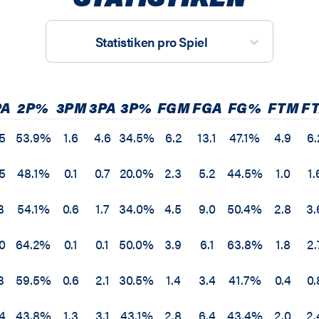
Statistiken pro Spiel
PA
2P%
3PM
3PA
3P%
FGM
FGA
FG%
FTM
F
5
53.9%
1.6
4.6
34.5%
6.2
13.1
47.1%
4.9
6.
5
48.1%
0.1
0.7
20.0%
2.3
5.2
44.5%
1.0
1.
3
54.1%
0.6
1.7
34.0%
4.5
9.0
50.4%
2.8
3.
0
64.2%
0.1
0.1
50.0%
3.9
6.1
63.8%
1.8
2.
3
59.5%
0.6
2.1
30.5%
1.4
3.4
41.7%
0.4
0.
4
43.8%
1.3
3.1
43.1%
2.8
6.4
43.4%
2.0
2.