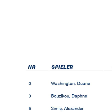
2010 / 2011
2009 / 2010
2008 / 2009
2007 / 2008
2006 / 2007
2005 / 2006
NR
SPIELER
2004 / 2005
0
Washington
,
Duane
2003 / 2004
0
Bouzikou
,
Daphne
2002 / 2003
5
Simic
,
Alexander