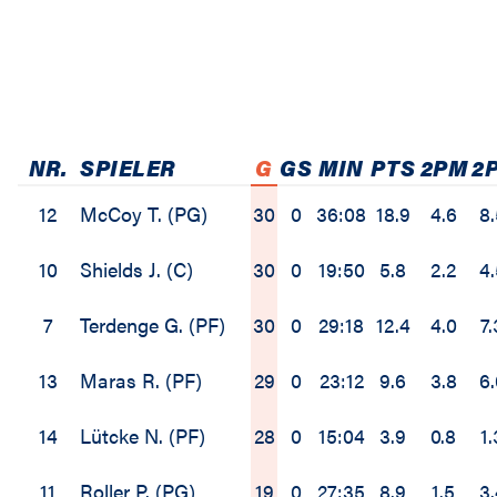
NR.
SPIELER
G
GS
MIN
PTS
2PM
2
12
McCoy T. (PG)
30
0
36:08
18.9
4.6
8.
10
Shields J. (C)
30
0
19:50
5.8
2.2
4.
7
Terdenge G. (PF)
30
0
29:18
12.4
4.0
7.
13
Maras R. (PF)
29
0
23:12
9.6
3.8
6.
14
Lütcke N. (PF)
28
0
15:04
3.9
0.8
1.
11
Roller P. (PG)
19
0
27:35
8.9
1.5
3.