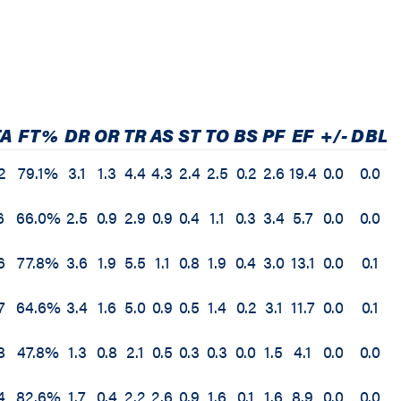
TA
FT%
DR
OR
TR
AS
ST
TO
BS
PF
EF
+/-
DBL
2
79.1%
3.1
1.3
4.4
4.3
2.4
2.5
0.2
2.6
19.4
0.0
0.0
6
66.0%
2.5
0.9
2.9
0.9
0.4
1.1
0.3
3.4
5.7
0.0
0.0
6
77.8%
3.6
1.9
5.5
1.1
0.8
1.9
0.4
3.0
13.1
0.0
0.1
7
64.6%
3.4
1.6
5.0
0.9
0.5
1.4
0.2
3.1
11.7
0.0
0.1
8
47.8%
1.3
0.8
2.1
0.5
0.3
0.3
0.0
1.5
4.1
0.0
0.0
4
82.6%
1.7
0.4
2.2
2.6
0.9
1.6
0.1
1.6
8.9
0.0
0.0