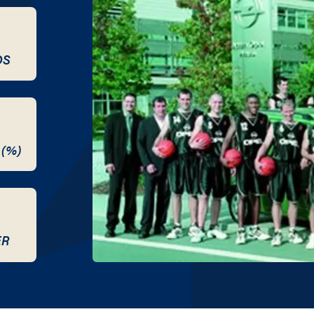
DS
 (%)
ER