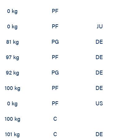
0 kg
PF
0 kg
PF
JU
81 kg
PG
DE
97 kg
PF
DE
92 kg
PG
DE
100 kg
PF
DE
0 kg
PF
US
100 kg
C
101 kg
C
DE