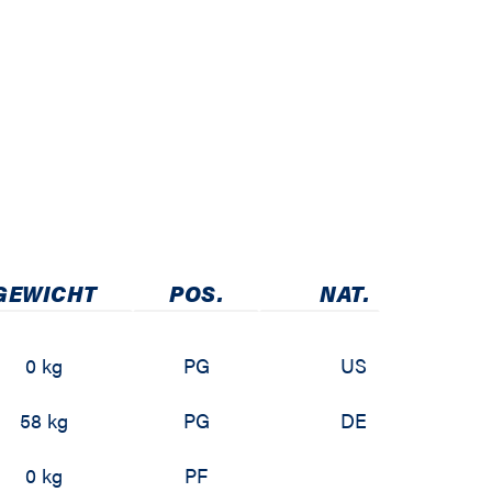
GEWICHT
POS.
NAT.
0 kg
PG
US
58 kg
PG
DE
0 kg
PF