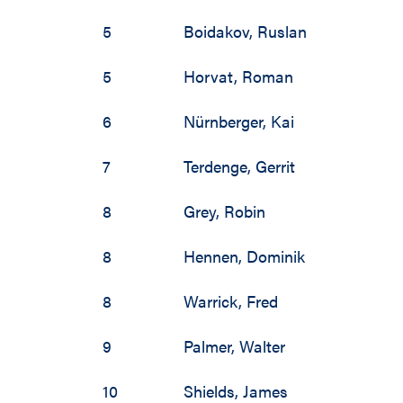
2001 / 2002
5
Boidakov
,
Ruslan
2000 / 2001
5
Horvat
,
Roman
1999 / 2000
6
Nürnberger
,
Kai
7
Terdenge
,
Gerrit
8
Grey
,
Robin
8
Hennen
,
Dominik
8
Warrick
,
Fred
9
Palmer
,
Walter
10
Shields
,
James