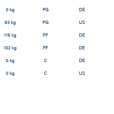
0 kg
PG
DE
93 kg
PG
US
119 kg
PF
DE
102 kg
PF
DE
0 kg
C
DE
0 kg
C
US