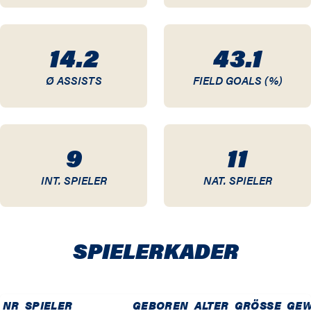
10 / 11
14.2
43.1
09 / 10
Ø ASSISTS
FIELD GOALS (%)
08 / 09
07 / 08
9
11
06 / 07
INT. SPIELER
NAT. SPIELER
05 / 06
04 / 05
SPIELER­KADER
03 / 04
02 / 03
NR
SPIELER
GEBOREN
ALTER
GRÖSSE
GEW