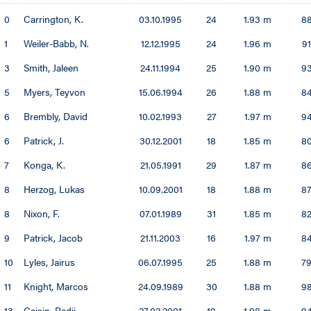
0
Carrington, K.
03.10.1995
24
1.93 m
88
97 / 98
1
Weiler-Babb, N.
12.12.1995
24
1.96 m
9
96 / 97
3
Smith, Jaleen
24.11.1994
25
1.90 m
93
95 / 96
5
Myers, Teyvon
15.06.1994
26
1.88 m
84
6
Brembly, David
10.02.1993
27
1.97 m
94
94 / 95
6
Patrick, J.
30.12.2001
18
1.85 m
80
93 / 94
7
Konga, K.
21.05.1991
29
1.87 m
86
92 / 93
8
Herzog, Lukas
10.09.2001
18
1.88 m
8
8
Nixon, F.
07.01.1989
31
1.85 m
8
91 / 92
9
Patrick, Jacob
21.11.2003
16
1.97 m
84
90 / 91
10
Lyles, Jairus
06.07.1995
25
1.88 m
7
11
Knight, Marcos
24.09.1989
30
1.88 m
98
89 / 90
13
Caisin, Radii
27.02.2001
19
1.98 m
94