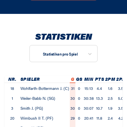
STATISTIKEN
Statistiken pro Spiel
NR.
SPIELER
G
GS
MIN
PTS
2PM
2PA
18
Wohlfarth-Bottermann J. (C)
31
0
15:13
4.4
1.6
3.5
1
Weiler-Babb N. (SG)
30
0
30:38
13.3
2.5
5.0
3
Smith J. (PG)
30
0
30:07
10.7
1.9
3.5
20
Wimbush II T. (PF)
29
0
20:41
11.8
2.4
4.2