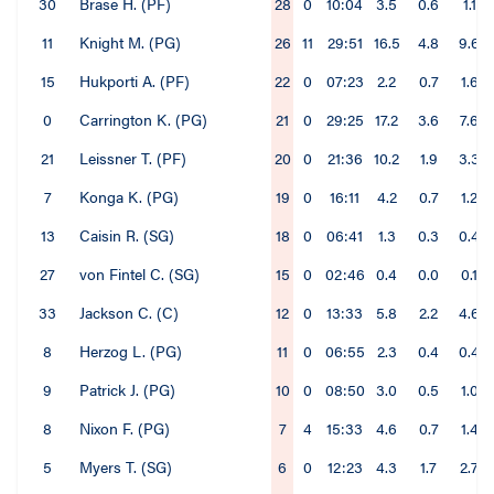
30
Brase H. (PF)
28
0
10:04
3.5
0.6
1.1
11
Knight M. (PG)
26
11
29:51
16.5
4.8
9.6
15
Hukporti A. (PF)
22
0
07:23
2.2
0.7
1.6
0
Carrington K. (PG)
21
0
29:25
17.2
3.6
7.6
21
Leissner T. (PF)
20
0
21:36
10.2
1.9
3.3
7
Konga K. (PG)
19
0
16:11
4.2
0.7
1.2
13
Caisin R. (SG)
18
0
06:41
1.3
0.3
0.4
27
von Fintel C. (SG)
15
0
02:46
0.4
0.0
0.1
33
Jackson C. (C)
12
0
13:33
5.8
2.2
4.6
8
Herzog L. (PG)
11
0
06:55
2.3
0.4
0.4
9
Patrick J. (PG)
10
0
08:50
3.0
0.5
1.0
8
Nixon F. (PG)
7
4
15:33
4.6
0.7
1.4
5
Myers T. (SG)
6
0
12:23
4.3
1.7
2.7