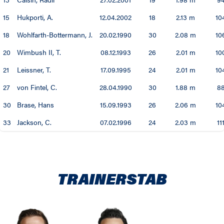
88 / 89
15
Hukporti, A.
12.04.2002
18
2.13 m
10
87 / 88
18
Wohlfarth-Bottermann, J.
20.02.1990
30
2.08 m
10
20
Wimbush II, T.
08.12.1993
26
2.01 m
10
86 / 87
21
Leissner, T.
17.09.1995
24
2.01 m
10
85 / 86
27
von Fintel, C.
28.04.1990
30
1.88 m
88
30
Brase, Hans
15.09.1993
26
2.06 m
10
33
Jackson, C.
07.02.1996
24
2.03 m
11
TRAINERSTAB