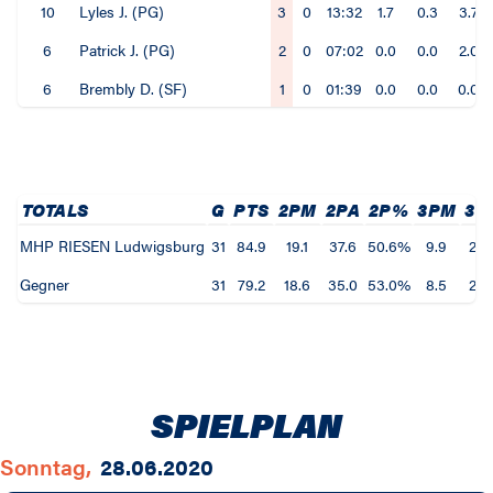
10
Lyles J. (PG)
3
0
13:32
1.7
0.3
3.7
6
Patrick J. (PG)
2
0
07:02
0.0
0.0
2.0
6
Brembly D. (SF)
1
0
01:39
0.0
0.0
0.0
TOTALS
G
PTS
2PM
2PA
2P%
3PM
3P
MHP RIESEN Ludwigsburg
31
84.9
19.1
37.6
50.6%
9.9
29.
Gegner
31
79.2
18.6
35.0
53.0%
8.5
27.
SPIELPLAN
Sonntag,
28.06.2020