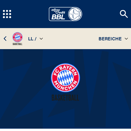
LL /
BEREICHE
TEAM
26 / 27
STATISTIKEN
25 / 26
SPIELPLAN
24 / 25
INFOS
23 / 24
22 / 23
21 / 22