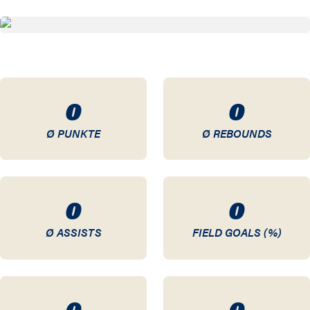
20 / 21
19 / 20
18 / 19
0
0
17 / 18
Ø PUNKTE
Ø REBOUNDS
16 / 17
15 / 16
0
0
14 / 15
Ø ASSISTS
FIELD GOALS (%)
13 / 14
12 / 13
0
0
11 / 12