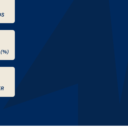
DS
 (%)
ER