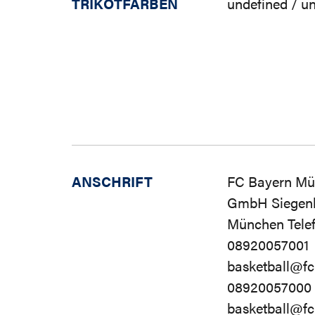
TRIKOTFARBEN
undefined / u
ANSCHRIFT
FC Bayern Mü
GmbH Siegenb
München Tele
08920057001
basketball@f
08920057000
basketball@f