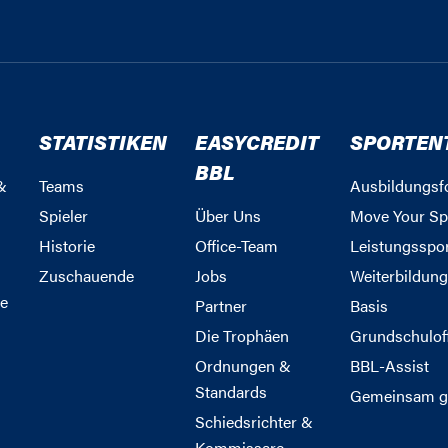
STATISTIKEN
EASYCREDIT
SPORTEN
BBL
&
Teams
Ausbildungsf
Spieler
Über Uns
Move Your Sp
Historie
Office-Team
Leistungsspo
Zuschauende
Jobs
Weiterbildun
e
Partner
Basis
Die Trophäen
Grundschulof
Ordnungen &
BBL-Assist
Standards
Gemeinsam g
Schiedsrichter &
Kommissare