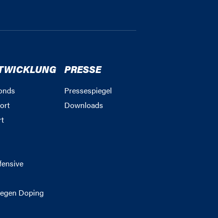
TWICKLUNG
PRESSE
onds
Pressespiegel
ort
Downloads
rt
g
fensive
egen Doping