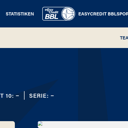
STATISTIKEN
EASYCREDIT BBL
SPO
TE
T 10:
−
SERIE:
−