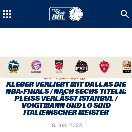
HOME
/
NEWSCENTER
/
KLEBER VERLIERT MIT
DALLAS DIE NBA-FINALS / NACH SECHS TITELN:
PLEISS VERLÄSST ISTANBUL / VOIGTMANN UND LO S
ON THE ROAD
IND ITALIENISCHER MEISTER
KLEBER VERLIERT MIT DALLAS DIE
NBA-FINALS / NACH SECHS TITELN:
PLEISS VERLÄSST ISTANBUL / V
OIGTMANN UND LO SIND I
TALIENISCHER MEISTER
18. Juni 2024