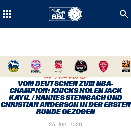
HOME
/
NEWSCENTER
/
VOM DEUTSCHEN ZUM
NBA-CHAMPION: KNICKS HOLEN JACK KAYIL /
HANNES STEINBACH UND CHRISTIAN ANDERSON IN
ON THE ROAD
DER ERSTEN RUNDE GEZOGEN
VOM DEUTSCHEN ZUM NBA-
CHAMPION: KNICKS HOLEN JACK
KAYIL / HANNES STEINBACH UND
CHRISTIAN ANDERSON IN DER ERSTEN
RUNDE GEZOGEN
25. Juni 2026