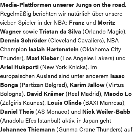
Media-Plattformen unserer Jungs on the road.
Regelmäßig berichten wir natürlich über unsere
sieben Spieler in der NBA:
Franz
und
Moritz
Wagner
sowie
Tristan da Silva
(Orlando Magic),
Dennis Schröder
(Cleveland Cavaliers), NBA-
Champion
Isaiah Hartenstein
(Oklahoma City
Thunder),
Maxi Kleber
(Los Angeles Lakers) und
Ariel Hukporti
(New York Knicks). Im
europäischen Ausland sind unter anderem
Isaac
Bonga
(Partizan Belgrad),
Karim Jallow
(Virtus
Bologna),
David Krämer
(Real Madrid),
Maodo Lo
(Zalgiris Kaunas),
Louis Olinde
(BAXI Manresa),
Daniel Theis
(AS Monaco) und
Nick Weiler-Babb
(Anadolu Efes Istanbul) aktiv, in Japan geht
Johannes Thiemann
(Gunma Crane Thunders) auf