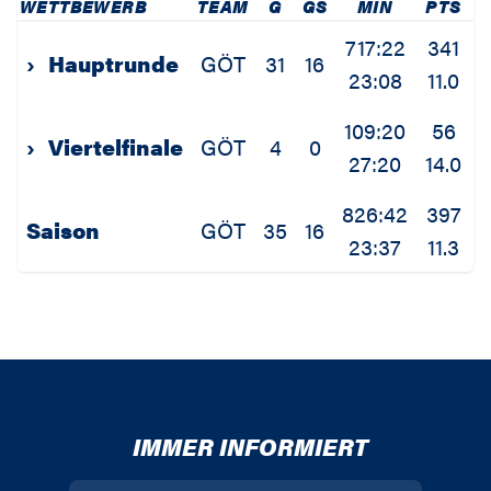
WETTBEWERB
TEAM
G
GS
MIN
PTS
2
717:22
341
›
Hauptrunde
GÖT
31
16
23:08
11.0
2
109:20
56
›
Viertelfinale
GÖT
4
0
27:20
14.0
3
826:42
397
1
Saison
GÖT
35
16
23:37
11.3
3
IMMER INFORMIERT