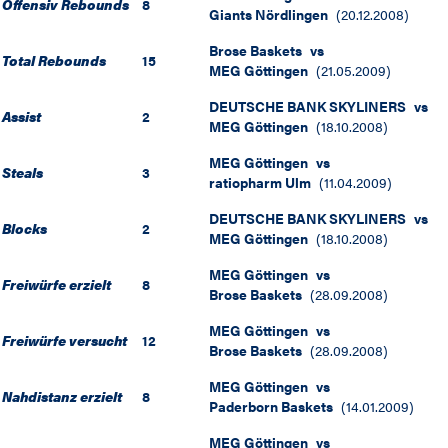
Offensiv Rebounds
8
Giants Nördlingen
(
20.12.2008
)
Brose Baskets
vs
Total Rebounds
15
MEG Göttingen
(
21.05.2009
)
DEUTSCHE BANK SKYLINERS
vs
Assist
2
MEG Göttingen
(
18.10.2008
)
MEG Göttingen
vs
Steals
3
ratiopharm Ulm
(
11.04.2009
)
DEUTSCHE BANK SKYLINERS
vs
Blocks
2
MEG Göttingen
(
18.10.2008
)
MEG Göttingen
vs
Freiwürfe erzielt
8
Brose Baskets
(
28.09.2008
)
MEG Göttingen
vs
Freiwürfe versucht
12
Brose Baskets
(
28.09.2008
)
MEG Göttingen
vs
Nahdistanz erzielt
8
Paderborn Baskets
(
14.01.2009
)
MEG Göttingen
vs