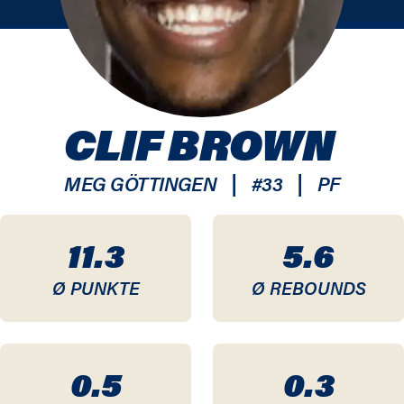
CLIF BROWN
|
|
MEG GÖTTINGEN
#
33
PF
11.3
5.6
Ø PUNKTE
Ø REBOUNDS
0.5
0.3