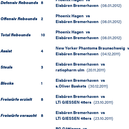
Defensiv Rebounds
8
Eisbären Bremerhaven
(
08.01.2012
)
Phoenix Hagen
vs
Offensiv Rebounds
2
Eisbären Bremerhaven
(
08.01.2012
)
Phoenix Hagen
vs
Total Rebounds
10
Eisbären Bremerhaven
(
08.01.2012
)
New Yorker Phantoms Braunschweig
Assist
4
Eisbären Bremerhaven
(
04.12.2011
)
Eisbären Bremerhaven
vs
Steals
3
ratiopharm ulm
(
20.11.2011
)
Eisbären Bremerhaven
vs
Blocks
1
s.Oliver Baskets
(
30.12.2011
)
Eisbären Bremerhaven
vs
Freiwürfe erzielt
8
LTi GIESSEN 46ers
(
23.10.2011
)
Eisbären Bremerhaven
vs
Freiwürfe versucht
8
LTi GIESSEN 46ers
(
23.10.2011
)
BG Göttingen
vs