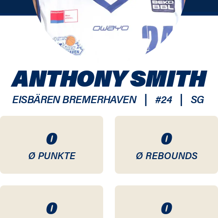
ANTHONY SMITH
|
|
EISBÄREN BREMERHAVEN
#
24
SG
0
0
Ø PUNKTE
Ø REBOUNDS
0
0