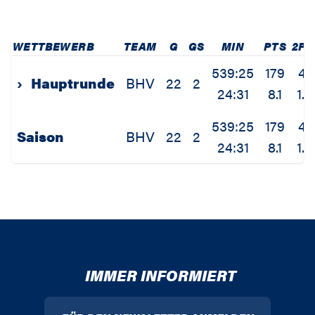
WETTBEWERB
TEAM
G
GS
MIN
PTS
2P
539:25
179
41
›
Hauptrunde
BHV
22
2
24:31
8.1
1.9
539:25
179
41
Saison
BHV
22
2
24:31
8.1
1.9
IMMER INFORMIERT