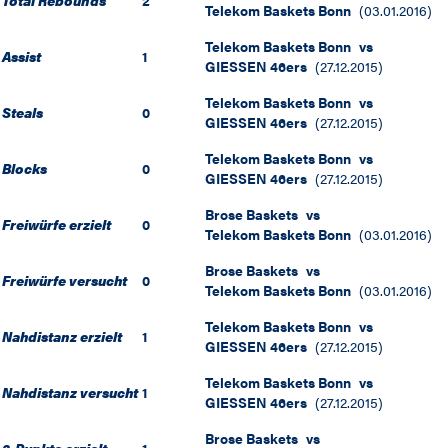
Total Rebounds
2
Telekom Baskets Bonn
(
03.01.2016
)
Telekom Baskets Bonn
vs
Assist
1
GIESSEN 46ers
(
27.12.2015
)
Telekom Baskets Bonn
vs
Steals
0
GIESSEN 46ers
(
27.12.2015
)
Telekom Baskets Bonn
vs
Blocks
0
GIESSEN 46ers
(
27.12.2015
)
Brose Baskets
vs
Freiwürfe erzielt
0
Telekom Baskets Bonn
(
03.01.2016
)
Brose Baskets
vs
Freiwürfe versucht
0
Telekom Baskets Bonn
(
03.01.2016
)
Telekom Baskets Bonn
vs
Nahdistanz erzielt
1
GIESSEN 46ers
(
27.12.2015
)
Telekom Baskets Bonn
vs
Nahdistanz versucht
1
GIESSEN 46ers
(
27.12.2015
)
Brose Baskets
vs