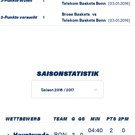
3-Punkte erzielt
1
Telekom Baskets Bonn
(
03.01.2016
)
Brose Baskets
vs
3-Punkte versucht
1
Telekom Baskets Bonn
(
03.01.2016
)
SAISONSTATISTIK
Saison 2016 / 2017
WETTBEWERB
TEAM
G
GS
MIN
PTS
2PM
2
04:40
2
0
›
Hauptrunde
BON
3
0