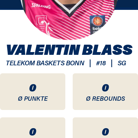
VALENTIN BLASS
|
|
TELEKOM BASKETS BONN
#
18
SG
0
0
Ø PUNKTE
Ø REBOUNDS
0
0