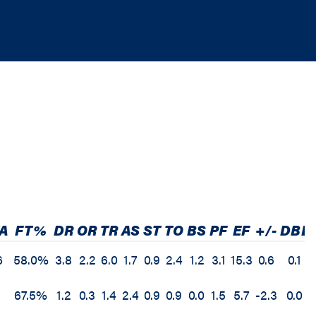
A
FT%
DR
OR
TR
AS
ST
TO
BS
PF
EF
+/-
DBL
6
58.0%
3.8
2.2
6.0
1.7
0.9
2.4
1.2
3.1
15.3
0.6
0.1
1
67.5%
1.2
0.3
1.4
2.4
0.9
0.9
0.0
1.5
5.7
-2.3
0.0