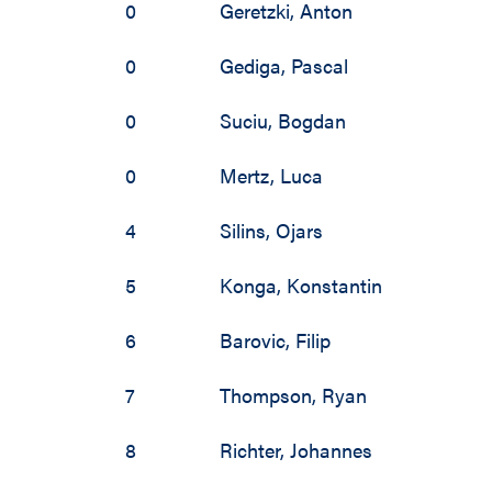
2002 / 2003
0
Geretzki
,
Anton
2001 / 2002
0
Gediga
,
Pascal
2000 / 2001
0
Suciu
,
Bogdan
1999 / 2000
0
Mertz
,
Luca
1998 / 1999
4
Silins
,
Ojars
1997 / 1998
5
Konga
,
Konstantin
1996 / 1997
6
Barovic
,
Filip
1990 / 1991
7
Thompson
,
Ryan
8
Richter
,
Johannes