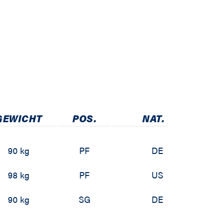
GEWICHT
POS.
NAT.
90 kg
PF
DE
98 kg
PF
US
90 kg
SG
DE