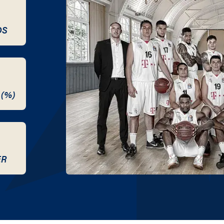
DS
 (%)
ER