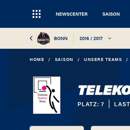
NEWSCENTER
SAISON
BONN
2016 / 2017
2026 / 2027
HOME
/
SAISON
/
UNSERE TEAMS
/
2025 / 2026
TELEK
2024 / 2025
2023 / 2024
PLATZ:
7
LAST
2022 / 2023
2021 / 2022