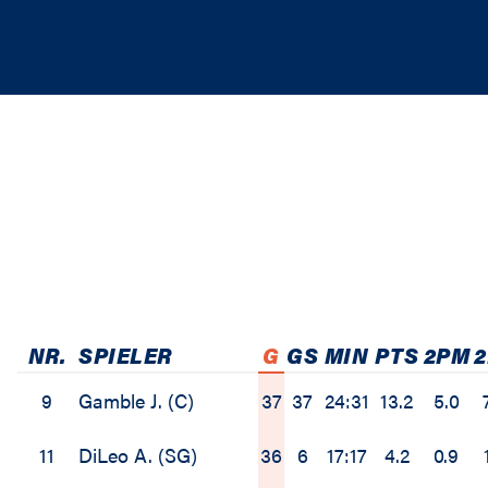
NR.
SPIELER
G
GS
MIN
PTS
2PM
2
9
Gamble J. (C)
37
37
24:31
13.2
5.0
11
DiLeo A. (SG)
36
6
17:17
4.2
0.9