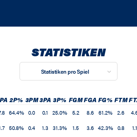
STATISTIKEN
Statistiken pro Spiel
PA
2P%
3PM
3PA
3P%
FGM
FGA
FG%
FTM
FT
7.8
64.4%
0.0
0.1
25.0%
5.2
8.6
61.2%
2.6
4.
1.7
50.8%
0.4
1.3
31.3%
1.5
3.6
42.3%
0.8
1.