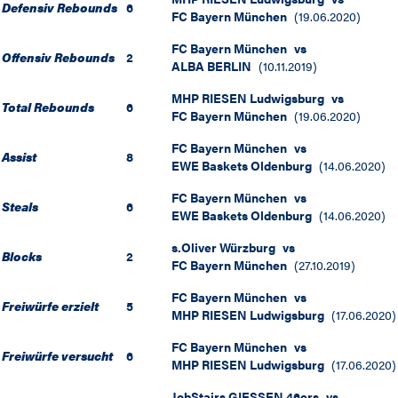
Defensiv Rebounds
6
FC Bayern München
(
19.06.2020
)
FC Bayern München
vs
Offensiv Rebounds
2
ALBA BERLIN
(
10.11.2019
)
MHP RIESEN Ludwigsburg
vs
Total Rebounds
6
FC Bayern München
(
19.06.2020
)
FC Bayern München
vs
Assist
8
EWE Baskets Oldenburg
(
14.06.2020
)
FC Bayern München
vs
Steals
6
EWE Baskets Oldenburg
(
14.06.2020
)
s.Oliver Würzburg
vs
Blocks
2
FC Bayern München
(
27.10.2019
)
FC Bayern München
vs
Freiwürfe erzielt
5
MHP RIESEN Ludwigsburg
(
17.06.2020
)
FC Bayern München
vs
Freiwürfe versucht
6
MHP RIESEN Ludwigsburg
(
17.06.2020
)
JobStairs GIESSEN 46ers
vs