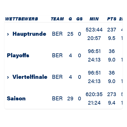
WETTBEWERB
TEAM
G
GS
MIN
PTS
2P
523:44
237
4
›
Hauptrunde
BER
25
0
20:57
9.5
1.
96:51
36
7
Playoffs
BER
4
0
24:13
9.0
1.
96:51
36
7
›
Viertelfinale
BER
4
0
24:13
9.0
1.
620:35
273
5
Saison
BER
29
0
21:24
9.4
1.