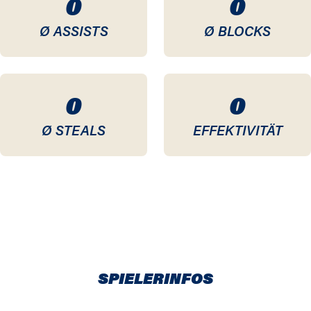
0
0
Ø ASSISTS
Ø BLOCKS
0
0
Ø STEALS
EFFEKTIVITÄT
SPIELERINFOS