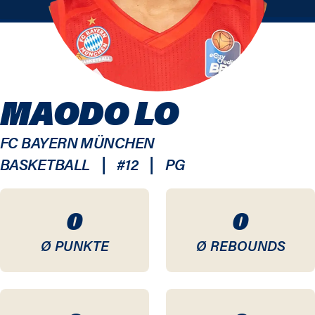
MAODO LO
FC BAYERN MÜNCHEN
|
|
BASKETBALL
#
12
PG
0
0
Ø PUNKTE
Ø REBOUNDS