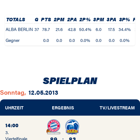
TOTALS
G
PTS
2PM
2PA
2P%
3PM
3PA
3P%
F
ALBA BERLIN
37
78.7
21.6
42.8
50.4%
6.0
17.5
34.4%
27
Gegner
0.0
0.0
0.0
0.0%
0.0
0.0
0.0%
0.
SPIELPLAN
Sonntag,
12.05.2013
UHRZEIT
ERGEBNIS
TV/LIVESTREAM
14:00
3.
89
:
83
Viertelfinale