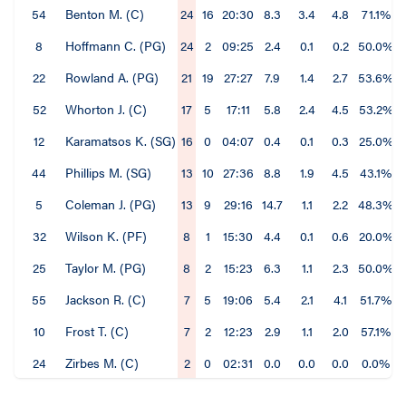
54
Benton M. (C)
24
16
20:30
8.3
3.4
4.8
71.1%
8
Hoffmann C. (PG)
24
2
09:25
2.4
0.1
0.2
50.0%
22
Rowland A. (PG)
21
19
27:27
7.9
1.4
2.7
53.6%
52
Whorton J. (C)
17
5
17:11
5.8
2.4
4.5
53.2%
12
Karamatsos K. (SG)
16
0
04:07
0.4
0.1
0.3
25.0%
44
Phillips M. (SG)
13
10
27:36
8.8
1.9
4.5
43.1%
5
Coleman J. (PG)
13
9
29:16
14.7
1.1
2.2
48.3%
32
Wilson K. (PF)
8
1
15:30
4.4
0.1
0.6
20.0%
25
Taylor M. (PG)
8
2
15:23
6.3
1.1
2.3
50.0%
55
Jackson R. (C)
7
5
19:06
5.4
2.1
4.1
51.7%
10
Frost T. (C)
7
2
12:23
2.9
1.1
2.0
57.1%
24
Zirbes M. (C)
2
0
02:31
0.0
0.0
0.0
0.0%