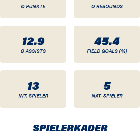
Ø PUNKTE
Ø REBOUNDS
00 / 01
99 / 00
12.9
45.4
98 / 99
Ø ASSISTS
FIELD GOALS (%)
97 / 98
13
5
INT. SPIELER
NAT. SPIELER
SPIELER­KADER