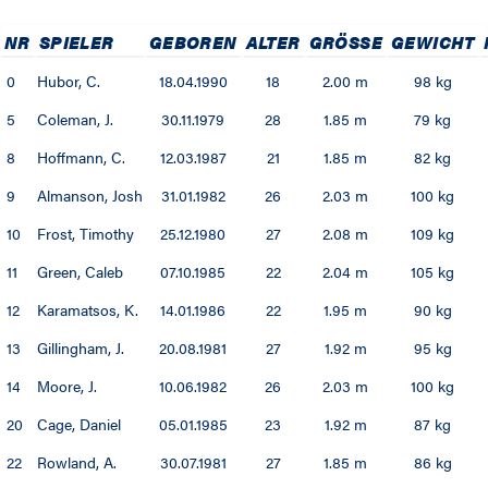
NR
SPIELER
GEBOREN
ALTER
GRÖSSE
GEWICHT
0
Hubor, C.
18.04.1990
18
2.00 m
98 kg
5
Coleman, J.
30.11.1979
28
1.85 m
79 kg
8
Hoffmann, C.
12.03.1987
21
1.85 m
82 kg
9
Almanson, Josh
31.01.1982
26
2.03 m
100 kg
10
Frost, Timothy
25.12.1980
27
2.08 m
109 kg
11
Green, Caleb
07.10.1985
22
2.04 m
105 kg
12
Karamatsos, K.
14.01.1986
22
1.95 m
90 kg
13
Gillingham, J.
20.08.1981
27
1.92 m
95 kg
14
Moore, J.
10.06.1982
26
2.03 m
100 kg
20
Cage, Daniel
05.01.1985
23
1.92 m
87 kg
22
Rowland, A.
30.07.1981
27
1.85 m
86 kg