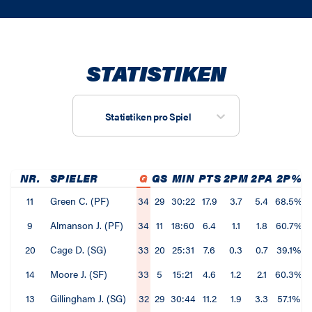
STATISTIKEN
Statistiken pro Spiel
NR.
SPIELER
G
GS
MIN
PTS
2PM
2PA
2P%
11
Green C. (PF)
34
29
30:22
17.9
3.7
5.4
68.5%
9
Almanson J. (PF)
34
11
18:60
6.4
1.1
1.8
60.7%
20
Cage D. (SG)
33
20
25:31
7.6
0.3
0.7
39.1%
14
Moore J. (SF)
33
5
15:21
4.6
1.2
2.1
60.3%
13
Gillingham J. (SG)
32
29
30:44
11.2
1.9
3.3
57.1%