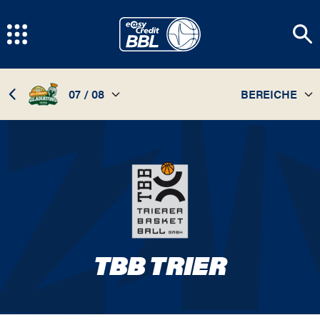
07 / 08
BEREICHE
TEAM
26 / 27
STATISTIKEN
25 / 26
SPIELPLAN
14 / 15
INFOS
13 / 14
TBB TRIER
12 / 13
11 / 12