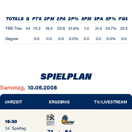
TOTALS
G
PTS
2PM
2PA
2P%
3PM
3PA
3P%
FGM
TBB Trier
34
75.2
18.4
35.6
51.9%
7.4
21.4
34.7%
25.9
Gegner
0.0
0.0
0.0
0.0%
0.0
0.0
0.0%
0.0
SPIELPLAN
Samstag,
10.05.2008
UHRZEIT
ERGEBNIS
TV/LIVESTREAM
19:30
34. Spieltag
74
:
64