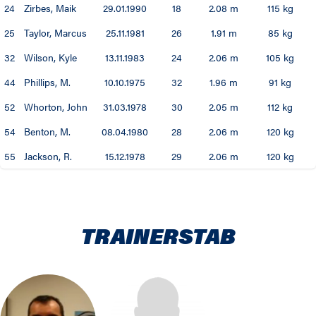
24
Zirbes, Maik
29.01.1990
18
2.08 m
115 kg
25
Taylor, Marcus
25.11.1981
26
1.91 m
85 kg
32
Wilson, Kyle
13.11.1983
24
2.06 m
105 kg
44
Phillips, M.
10.10.1975
32
1.96 m
91 kg
52
Whorton, John
31.03.1978
30
2.05 m
112 kg
54
Benton, M.
08.04.1980
28
2.06 m
120 kg
55
Jackson, R.
15.12.1978
29
2.06 m
120 kg
TRAINERSTAB