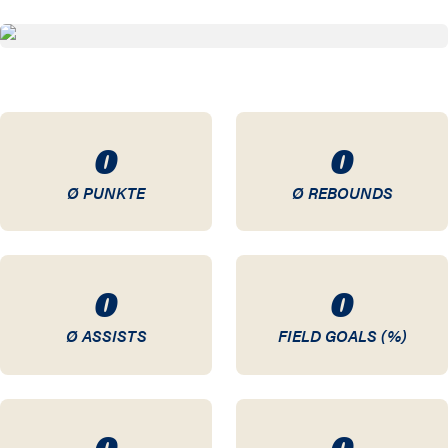
20 / 21
19 / 20
18 / 19
0
0
17 / 18
Ø PUNKTE
Ø REBOUNDS
16 / 17
15 / 16
0
0
14 / 15
Ø ASSISTS
FIELD GOALS (%)
13 / 14
12 / 13
0
0
11 / 12