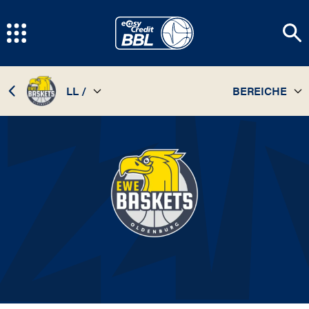
LL /
BEREICHE
TEAM
26 / 27
STATISTIKEN
25 / 26
SPIELPLAN
24 / 25
INFOS
23 / 24
22 / 23
21 / 22