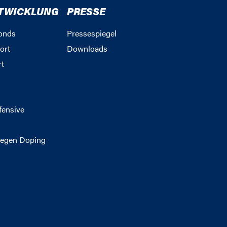
TWICKLUNG
PRESSE
onds
Pressespiegel
ort
Downloads
rt
g
fensive
egen Doping