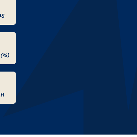
DS
 (%)
ER