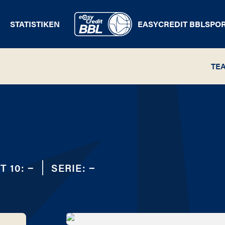
STATISTIKEN
EASYCREDIT BBL
SPO
TE
T 10:
−
SERIE:
−