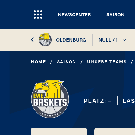
NEWSCENTER
SAISON
OLDENBURG
NULL / 1
2026 / 2027
HOME
/
SAISON
/
UNSERE TEAMS
/
2025 / 2026
2024 / 2025
PLATZ:
−
LAS
2023 / 2024
2022 / 2023
2021 / 2022