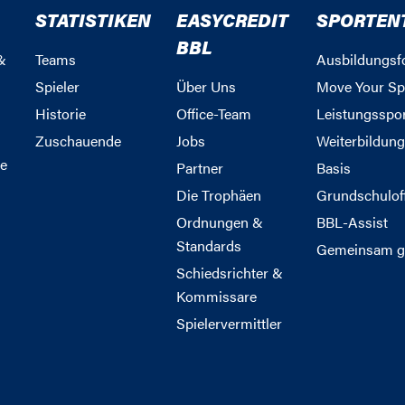
STATISTIKEN
EASYCREDIT
SPORTEN
BBL
&
Teams
Ausbildungsf
Spieler
Über Uns
Move Your Sp
Historie
Office-Team
Leistungsspo
Zuschauende
Jobs
Weiterbildun
e
Partner
Basis
Die Trophäen
Grundschulof
Ordnungen &
BBL-Assist
Standards
Gemeinsam g
Schiedsrichter &
Kommissare
Spielervermittler