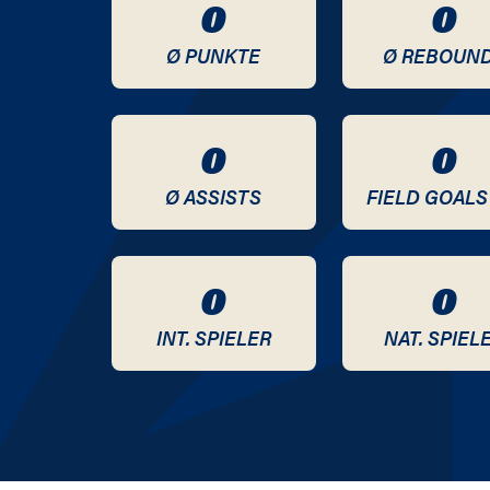
0
0
Ø PUNKTE
Ø REBOUN
0
0
Ø ASSISTS
FIELD GOALS
0
0
INT. SPIELER
NAT. SPIEL