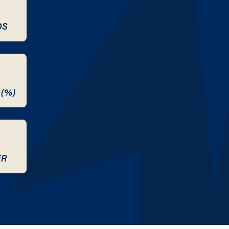
DS
 (%)
ER