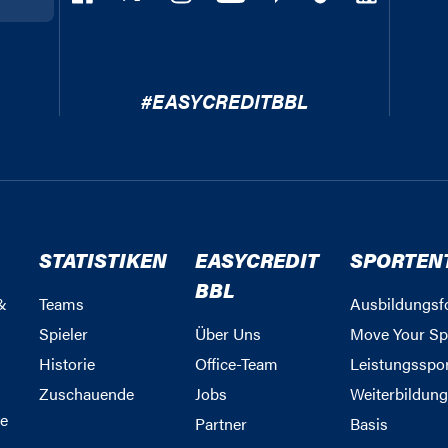
#EASYCREDITBBL
STATISTIKEN
EASYCREDIT
SPORTEN
BBL
&
Teams
Ausbildungsf
Spieler
Über Uns
Move Your Sp
Historie
Office-Team
Leistungsspo
Zuschauende
Jobs
Weiterbildun
e
Partner
Basis