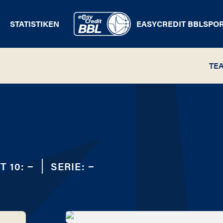
STATISTIKEN
EASYCREDIT BBL
SPO
TE
T 10:
−
SERIE:
−