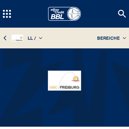
LL /
BEREICHE
TEAM
98 / 99
STATISTIKEN
97 / 98
SPIELPLAN
INFOS