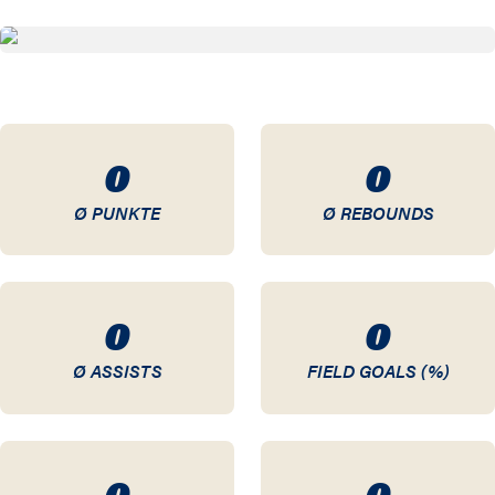
0
0
Ø PUNKTE
Ø REBOUNDS
0
0
Ø ASSISTS
FIELD GOALS (%)
0
0